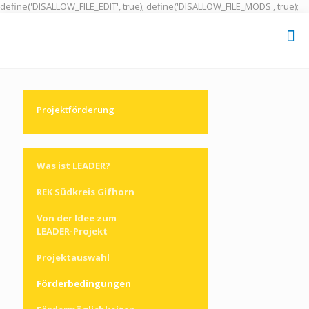
define('DISALLOW_FILE_EDIT', true); define('DISALLOW_FILE_MODS', true);
Projektförderung
Was ist LEADER?
REK Südkreis Gifhorn
Von der Idee zum
LEADER-Projekt
Projektauswahl
Förderbedingungen