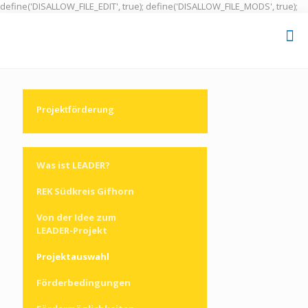
define('DISALLOW_FILE_EDIT', true); define('DISALLOW_FILE_MODS', true);
Projektförderung
Was ist LEADER?
REK Südkreis Gifhorn
Von der Idee zum
LEADER-Projekt
Projektauswahl
Förderbedingungen